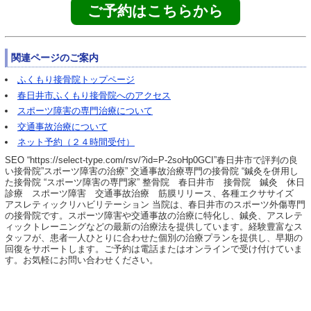
ご予約はこちらから
関連ページのご案内
ふくもり接骨院トップページ
春日井市ふくもり接骨院へのアクセス
スポーツ障害の専門治療について
交通事故治療について
ネット予約（２４時間受付）
SEO “https://select-type.com/rsv/?id=P-2soHp0GCI”春日井市で評判の良
い接骨院”スポーツ障害の治療” 交通事故治療専門の接骨院 “鍼灸を併用し
た接骨院 “スポーツ障害の専門家” 整骨院 春日井市 接骨院 鍼灸 休日
診療 スポーツ障害 交通事故治療 筋膜リリース、各種エクササイズ
アスレティックリハビリテーション 当院は、春日井市のスポーツ外傷専門
の接骨院です。スポーツ障害や交通事故の治療に特化し、鍼灸、アスレテ
ィックトレーニングなどの最新の治療法を提供しています。経験豊富なス
タッフが、患者一人ひとりに合わせた個別の治療プランを提供し、早期の
回復をサポートします。ご予約は電話またはオンラインで受け付けていま
す。お気軽にお問い合わせください。