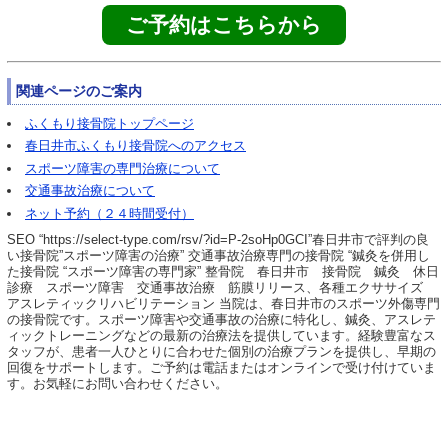
ご予約はこちらから
関連ページのご案内
ふくもり接骨院トップページ
春日井市ふくもり接骨院へのアクセス
スポーツ障害の専門治療について
交通事故治療について
ネット予約（２４時間受付）
SEO “https://select-type.com/rsv/?id=P-2soHp0GCI”春日井市で評判の良
い接骨院”スポーツ障害の治療” 交通事故治療専門の接骨院 “鍼灸を併用し
た接骨院 “スポーツ障害の専門家” 整骨院 春日井市 接骨院 鍼灸 休日
診療 スポーツ障害 交通事故治療 筋膜リリース、各種エクササイズ
アスレティックリハビリテーション 当院は、春日井市のスポーツ外傷専門
の接骨院です。スポーツ障害や交通事故の治療に特化し、鍼灸、アスレテ
ィックトレーニングなどの最新の治療法を提供しています。経験豊富なス
タッフが、患者一人ひとりに合わせた個別の治療プランを提供し、早期の
回復をサポートします。ご予約は電話またはオンラインで受け付けていま
す。お気軽にお問い合わせください。