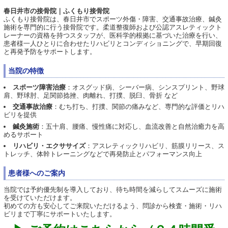
春日井市の接骨院｜ふくもり接骨院
ふくもり接骨院は、春日井市でスポーツ外傷・障害、交通事故治療、鍼灸
施術を専門的に行う接骨院です。柔道整復師および公認アスレティックト
レーナーの資格を持つスタッフが、医科学的根拠に基づいた治療を行い、
患者様一人ひとりに合わせたリハビリとコンディショニングで、早期回復
と再発予防をサポートします。
当院の特徴
スポーツ障害治療
：オスグッド病、シーバー病、シンスプリント、野球
肩、野球肘、足関節捻挫、肉離れ、打撲、脱臼、骨折 など
交通事故治療
：むち打ち、打撲、関節の痛みなど、専門的な評価とリハ
ビリを提供
鍼灸施術
：五十肩、腰痛、慢性痛に対応し、血流改善と自然治癒力を高
めるサポート
リハビリ・エクササイズ
：アスレティックリハビリ、筋膜リリース、ス
トレッチ、体幹トレーニングなどで再発防止とパフォーマンス向上
患者様へのご案内
当院では予約優先制を導入しており、待ち時間を減らしてスムーズに施術
を受けていただけます。
初めての方も安心してご来院いただけるよう、問診から検査・施術・リハ
ビリまで丁寧にサポートいたします。