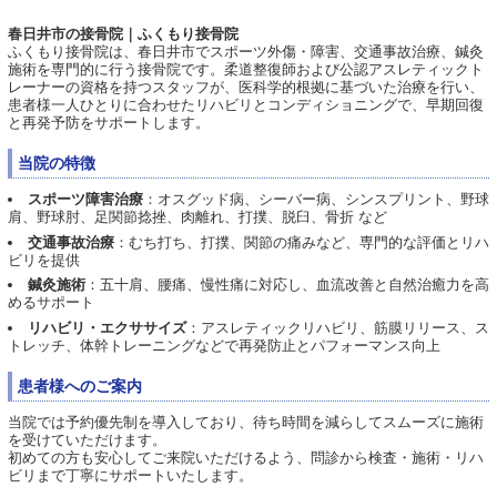
春日井市の接骨院｜ふくもり接骨院
ふくもり接骨院は、春日井市でスポーツ外傷・障害、交通事故治療、鍼灸
施術を専門的に行う接骨院です。柔道整復師および公認アスレティックト
レーナーの資格を持つスタッフが、医科学的根拠に基づいた治療を行い、
患者様一人ひとりに合わせたリハビリとコンディショニングで、早期回復
と再発予防をサポートします。
当院の特徴
スポーツ障害治療
：オスグッド病、シーバー病、シンスプリント、野球
肩、野球肘、足関節捻挫、肉離れ、打撲、脱臼、骨折 など
交通事故治療
：むち打ち、打撲、関節の痛みなど、専門的な評価とリハ
ビリを提供
鍼灸施術
：五十肩、腰痛、慢性痛に対応し、血流改善と自然治癒力を高
めるサポート
リハビリ・エクササイズ
：アスレティックリハビリ、筋膜リリース、ス
トレッチ、体幹トレーニングなどで再発防止とパフォーマンス向上
患者様へのご案内
当院では予約優先制を導入しており、待ち時間を減らしてスムーズに施術
を受けていただけます。
初めての方も安心してご来院いただけるよう、問診から検査・施術・リハ
ビリまで丁寧にサポートいたします。